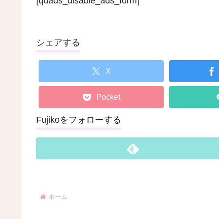
[quads_disable_ads_form]
シェアする
X
Pocket
Fujikoをフォローする
ホーム