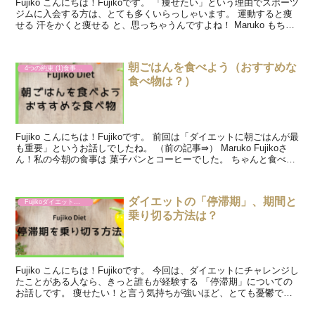
Fujiko こんにちは！Fujikoです。 「痩せたい」という理由でスポーツ
ジムに入会する方は、とても多くいらっしゃいます。 運動すると痩
せる 汗をかくと痩せる と、思っちゃうんですよね！ Maruko もちろ
ん、まる子もジムに行けば痩せ...
朝ごはんを食べよう（おすすめな
4つの約束 (1)食事の回数
食べ物は？）
Fujiko こんにちは！Fujikoです。 前回は「ダイエットに朝ごはんが最
も重要」というお話しでしたね。 （前の記事⇛） Maruko Fujikoさ
ん！私の今朝の食事は 菓子パンとコーヒーでした。 ちゃんと食べま
したよ！ Fujiko...
ダイエットの「停滞期」、期間と
Fujikoダイエットの進め方
乗り切る方法は？
Fujiko こんにちは！Fujikoです。 今回は、ダイエットにチャレンジし
たことがある人なら、きっと誰もが経験する 「停滞期」についての
お話しです。 痩せたい！と言う気持ちが強いほど、とても憂鬱で苦
しい期間ですよね。 Maruko 「停...